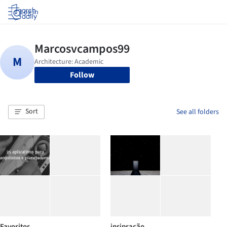
Log in
Follow
Sort
See all folders
Favoritos
insipração