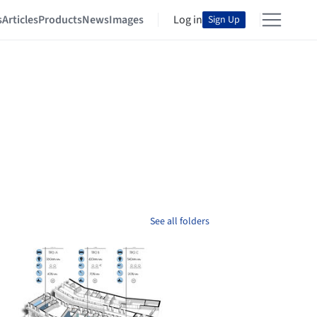
s
Articles
Products
News
Images
Log in
Sign Up
See all folders