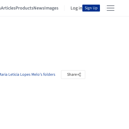
s
Articles
Products
News
Images
Log in
Sign Up
aria Leticia Lopes Melo's folders
Share