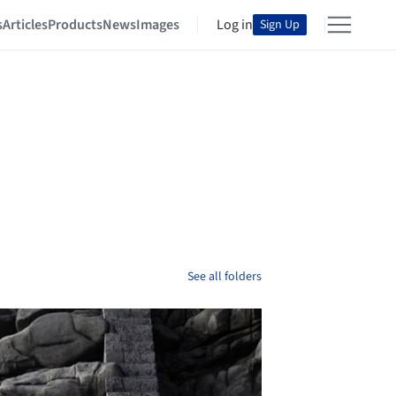
s
Articles
Products
News
Images
Log in
Sign Up
See all folders