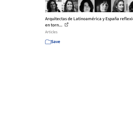
Arquitectas de Latinoamérica y España reflex
en torn...
Articles
Save