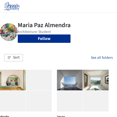
Log in
Follow
Sort
See all folders
depts
imgs