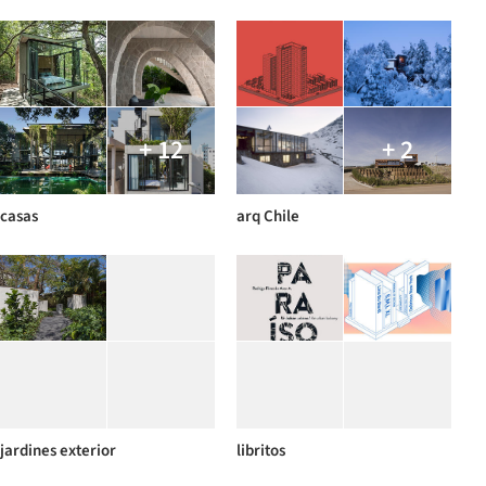
+ 12
+ 2
casas
arq Chile
jardines exterior
libritos