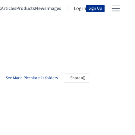
s
Articles
Products
News
Images
Log in
Sign Up
See Maria Picchiarini's folders
Share