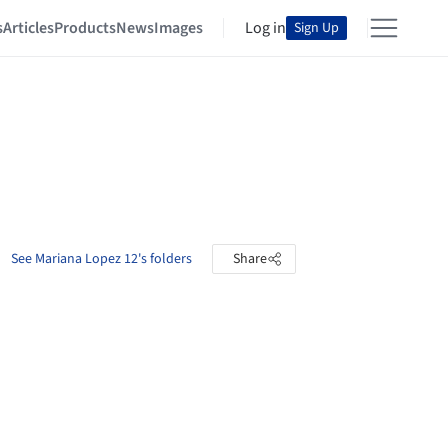
s
Articles
Products
News
Images
Log in
Sign Up
See Mariana Lopez 12's folders
Share