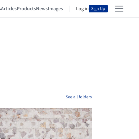
s
Articles
Products
News
Images
Log in
Sign Up
See all folders