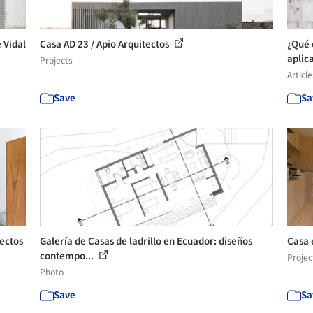
 Vidal
Casa AD 23 / Apio Arquitectos
¿Qué 
aplic
Projects
Article
Save
Sa
tectos
Galería de Casas de ladrillo en Ecuador: diseños
Casa 
contempo...
Projec
Photo
Save
Sa