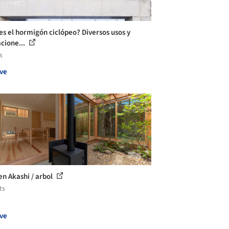
es el hormigón ciclópeo? Diversos usos y
acione...
s
ve
en Akashi / arbol
ts
ve