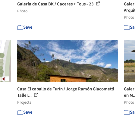
Galería de Casa BK / Caceres + Tous - 23
Galer
Arqui
Photo
Photo
Save
Sa
Casa El caballo de Turín / Jorge Ramón Giacometti
Galerí
Taller...
en M.
Projects
Photo
Save
Sa