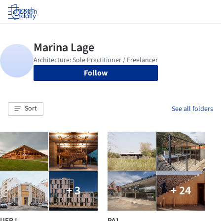
Log in
Follow
Sort
See all folders
+ 3
+ 24
UERJ
PA1