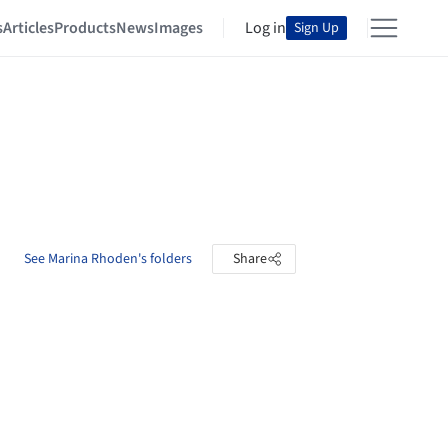
s
Articles
Products
News
Images
Log in
Sign Up
See Marina Rhoden's folders
Share