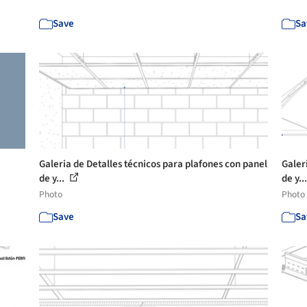
Save
Sa
Galeria de Detalles técnicos para plafones con panel
Galer
de y...
de y..
Photo
Photo
Save
Sa