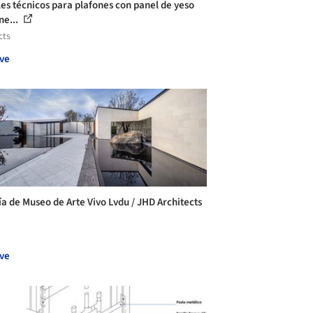
les técnicos para plafones con panel de yeso
ne...
cts
ve
ía de Museo de Arte Vivo Lvdu / JHD Architects
ve