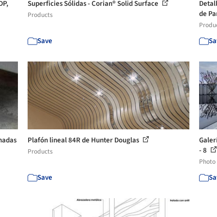
DP,
Superficies Sólidas - Corian® Solid Surface
Detal
de Pa
Products
Produ
Save
Sa
chadas
Plafón lineal 84R de Hunter Douglas
Galer
- 8
Products
Photo
Save
Sa