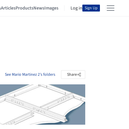
s
Articles
Products
News
Images
Log in
Sign Up
See Mario Martinez 2's folders
Share