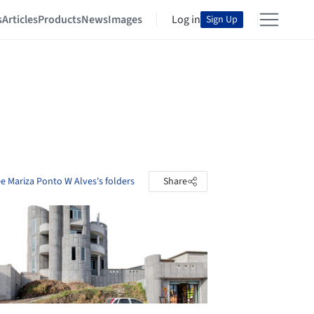
s
Articles
Products
News
Images
Log in
Sign Up
e Mariza Ponto W Alves's folders
Share