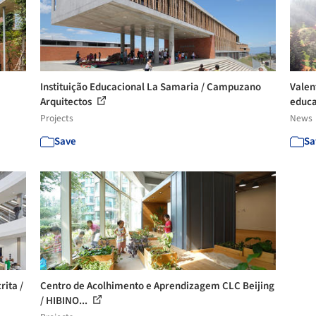
Instituição Educacional La Samaria / Campuzano
Valen
Arquitectos
educa
Projects
News
Save
Sa
rita /
Centro de Acolhimento e Aprendizagem CLC Beijing
/ HIBINO...