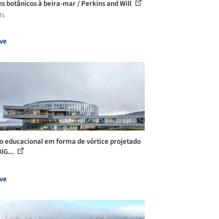
ns botânicos à beira-mar / Perkins and Will
ts
ve
o educacional em forma de vórtice projetado
IG...
ve