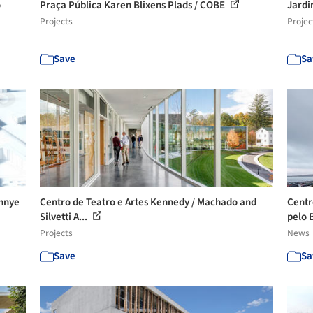
o
Praça Pública Karen Blixens Plads / COBE
Jardi
Projects
Projec
Save
Sa
zhnye
Centro de Teatro e Artes Kennedy / Machado and
Centr
Silvetti A...
pelo B
Projects
News
Save
Sa