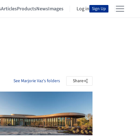
s
Articles
Products
News
Images
Log in
Sign Up
See Marjorie Vaz's folders
Share