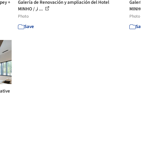
pey +
Galería de Renovación y ampliación del Hotel
Galer
MINHO / ,i ...
MINHO 
Photo
Photo
Save
Sa
rative