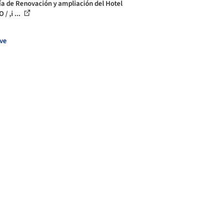
ía de Renovación y ampliación del Hotel
/ ,i ...
ve