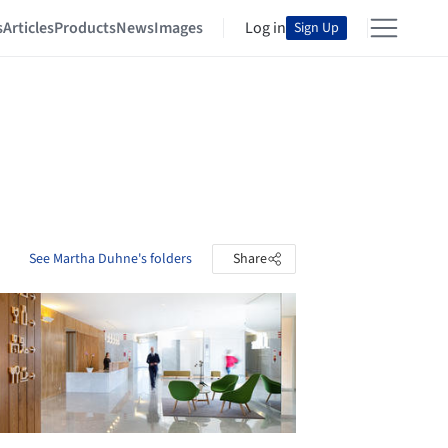
s
Articles
Products
News
Images
Log in
Sign Up
See Martha Duhne's folders
Share