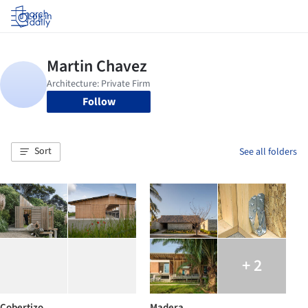
Log in
Follow
Sort
See all folders
+ 2
Cobertizo
Madera