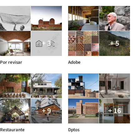
+ 3
+ 5
Por revisar
Adobe
+ 9
+ 16
Restaurante
Dptos