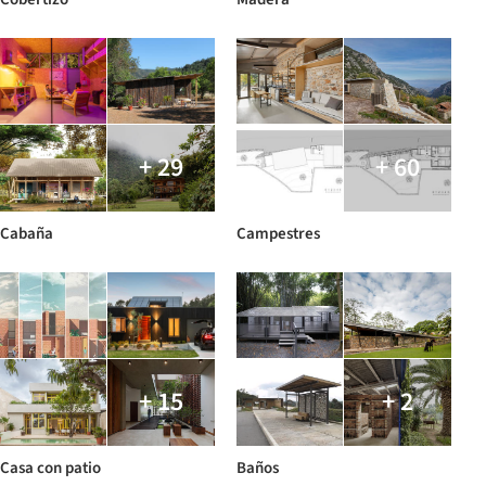
+ 29
+ 60
Cabaña
Campestres
+ 15
+ 2
Casa con patio
Baños