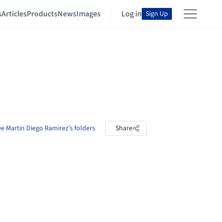
s
Articles
Products
News
Images
Log in
Sign Up
e Martin Diego Ramirez's folders
Share