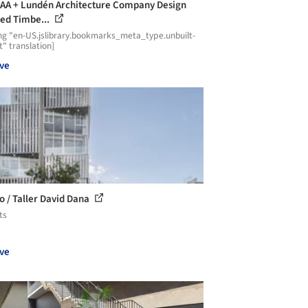
A + Lundén Architecture Company Design
ed Timbe...
ng "en-US.jslibrary.bookmarks_meta_type.unbuilt-
t" translation]
ve
 / Taller David Dana
ts
ve