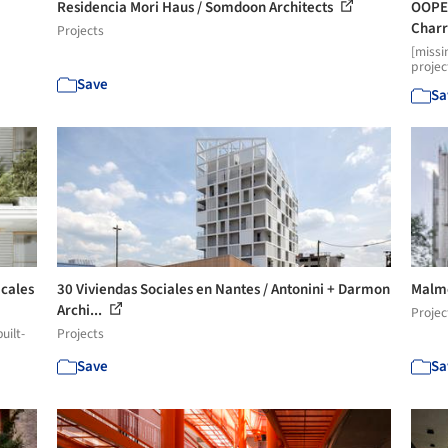
Residencia Mori Haus / Somdoon Architects
OOPEA
Charr
Projects
[missi
projec
Save
Sa
icales
30 Viviendas Sociales en Nantes / Antonini + Darmon
Malmo
Archi...
Projec
uilt-
Projects
Save
Sa