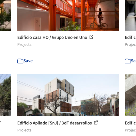
Edificio casa HO / Grupo Uno en Uno
Edifi
Projects
Projec
Save
Sa
F
Edificio Apilado [SnJ] / 3dF desarrollos
Edifi
Projects
Projec