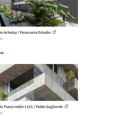
cio Achalay / Panorama Estudio
ts
ve
cio Pueyrredón 1101 / Pablo Gagliardo
ts