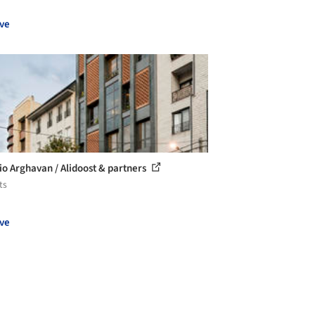
ve
cio Arghavan / Alidoost & partners
ts
ve