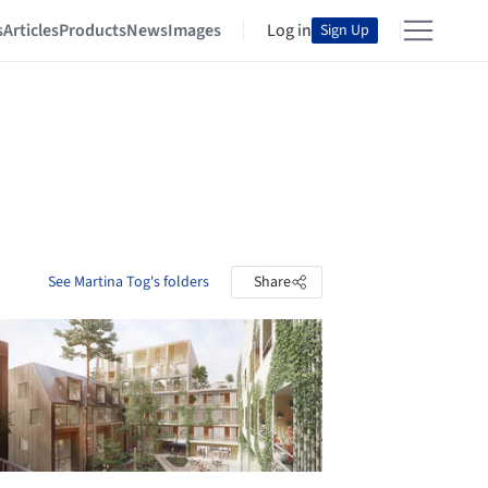
s
Articles
Products
News
Images
Log in
Sign Up
See Martina Tog's folders
Share