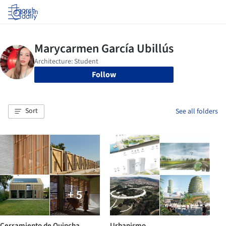
Log in
Follow
Sort
See all folders
+ 5
Cerramiento de Quincha
Urbanismo