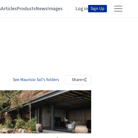
s
Articles
Products
News
Images
Log in
Sign Up
See Mauricio Sol's folders
Share