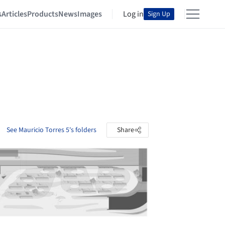
s
Articles
Products
News
Images
Log in
Sign Up
See Mauricio Torres 5's folders
Share