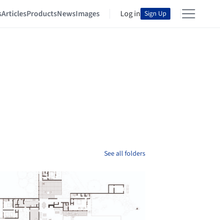
s
Articles
Products
News
Images
Log in
Sign Up
See all folders