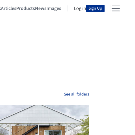
s
Articles
Products
News
Images
Log in
Sign Up
See all folders