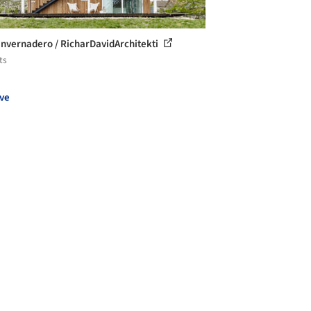
invernadero / RicharDavidArchitekti
ts
ve