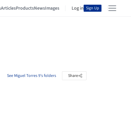
s
Articles
Products
News
Images
Log in
Sign Up
See Miguel Torres 9's folders
Share