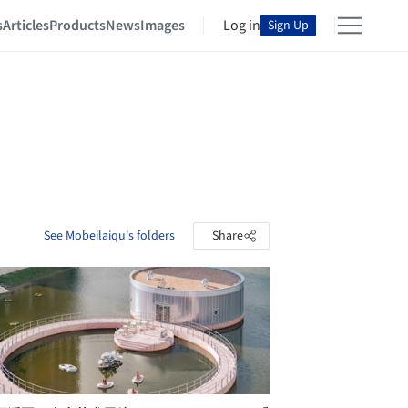
s
Articles
Products
News
Images
Log in
Sign Up
See Mobeilaiqu's folders
Share