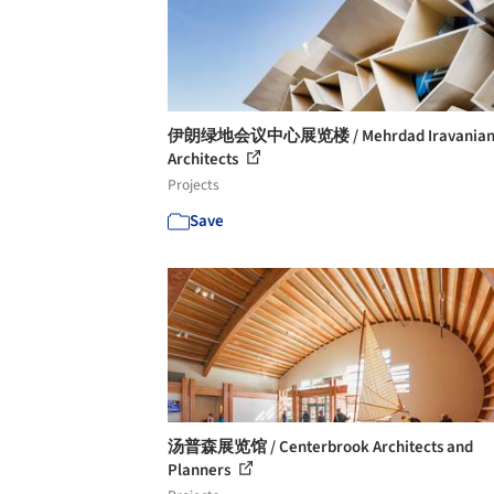
伊朗绿地会议中心展览楼 / Mehrdad Iravania
Architects
Projects
Save
汤普森展览馆 / Centerbrook Architects and
Planners