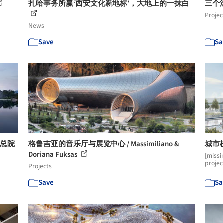
扎哈事务所赢‘西安文化新地标’，大地上的一抹白
三个漂
Projec
News
Save
Sa
究总院
格鲁吉亚的音乐厅与展览中心 / Massimiliano &
城市
Doriana Fuksas
[missi
projec
Projects
Save
Sa