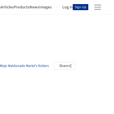
s
Articles
Products
News
Images
Log in
Sign Up
Mojo Maldonado Mariel's folders
Share