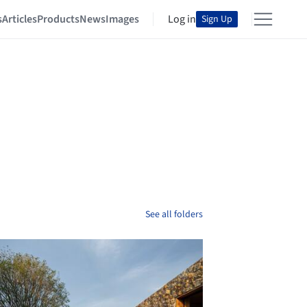
s
Articles
Products
News
Images
Log in
Sign Up
See all folders