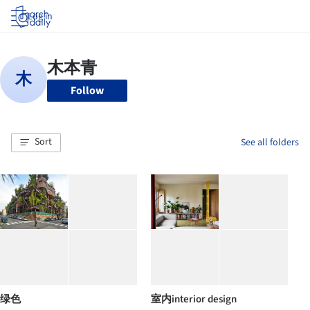
Log in
Follow
Sort
See all folders
绿色
室内interior design