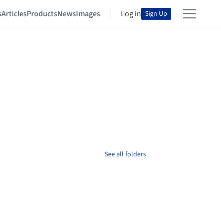
s
Articles
Products
News
Images
Log in
Sign Up
See all folders