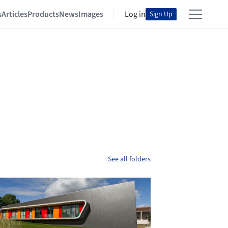
s
Articles
Products
News
Images
Log in
Sign Up
See all folders