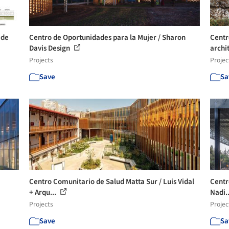
 de
Centro de Oportunidades para la Mujer / Sharon
Centr
Davis Design
archi
Projects
Projec
Save
Sa
Centro Comunitario de Salud Matta Sur / Luis Vidal
Centr
+ Arqu...
Nadi.
Projects
Projec
Save
Sa