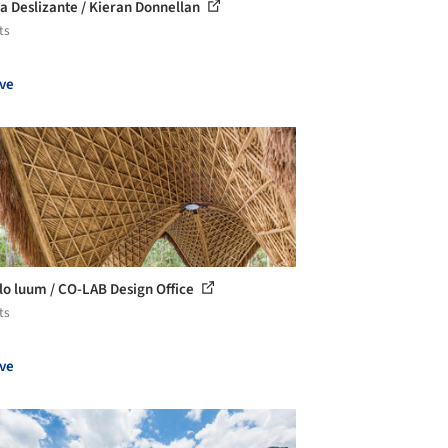
la Deslizante / Kieran Donnellan
ts
ve
o luum / CO-LAB Design Office
ts
ve