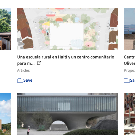
Una escuela rural en Haití y un centro comunitario
Centr
para m...
Oliver
Articles
Projec
Save
Sa