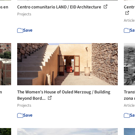
os en
Centro comunitario LAND / EID Architecture
Centr
Projects
Article
Save
Sa
am
The Women’s House of Ouled Merzoug / Building
Trans
Beyond Bord...
zona r
Projects
Article
Save
Sa