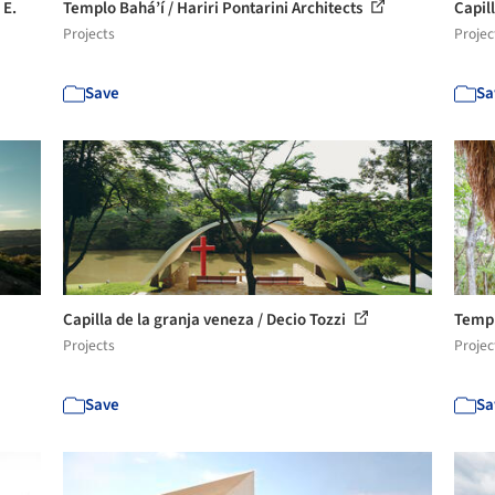
 E.
Templo Bahá’í / Hariri Pontarini Architects
Capil
Projects
Projec
Save
Sa
Capilla de la granja veneza / Decio Tozzi
Templ
Projects
Projec
Save
Sa