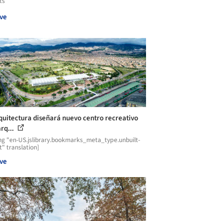
ts
ve
quitectura diseñará nuevo centro recreativo
rq...
ng "en-US.jslibrary.bookmarks_meta_type.unbuilt-
t" translation]
ve