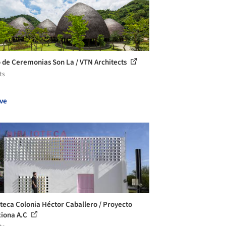
de Ceremonias Son La / VTN Architects
ts
ve
oteca Colonia Héctor Caballero / Proyecto
iona A.C