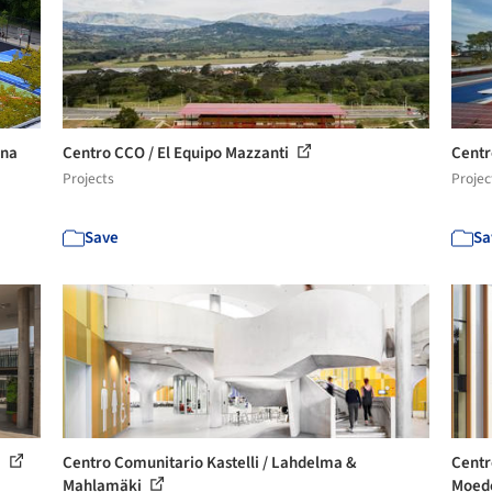
una
Centro CCO / El Equipo Mazzanti
Centr
Projects
Projec
Save
Sa
a
Centro Comunitario Kastelli / Lahdelma &
Centr
Mahlamäki
Moede