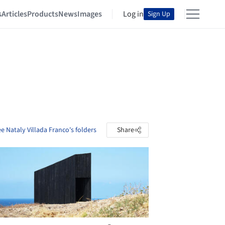
s
Articles
Products
News
Images
Log in
Sign Up
e Nataly Villada Franco's folders
Share