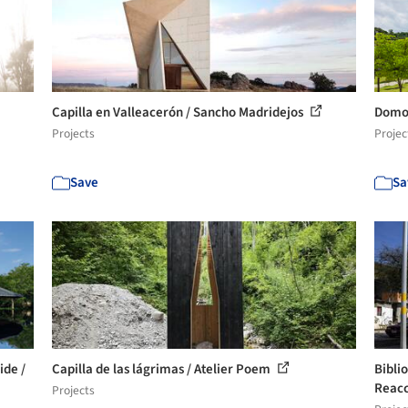
Capilla en Valleacerón / Sancho Madridejos
Domo 
Projects
Projec
Save
Sa
de /
Capilla de las lágrimas / Atelier Poem
Bibli
Reacc
Projects