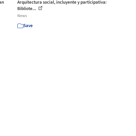
an
Arquitectura social, incluyente y participativa:
Bibliote...
News
Save