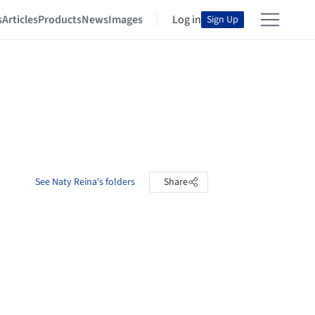
s
Articles
Products
News
Images
Log in
Sign Up
See Naty Reina's folders
Share