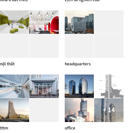
nội thất
headquarters
+ 14
tttm
office