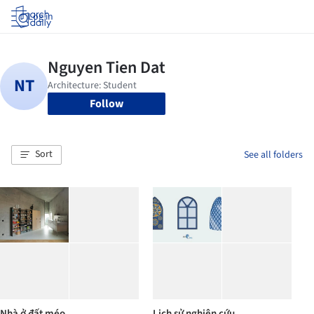
Log in
Follow
Sort
See all folders
Nhà ở đất méo
Lịch sử nghiên cứu