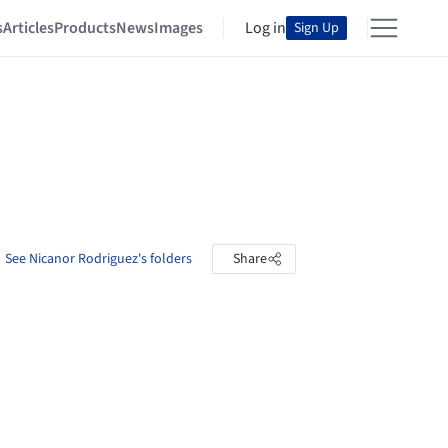
s
Articles
Products
News
Images
Log in
Sign Up
See Nicanor Rodriguez's folders
Share