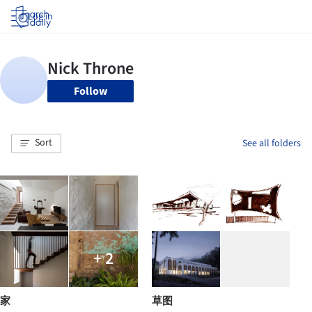
Log in
Follow
Sort
See all folders
+ 2
家
草图