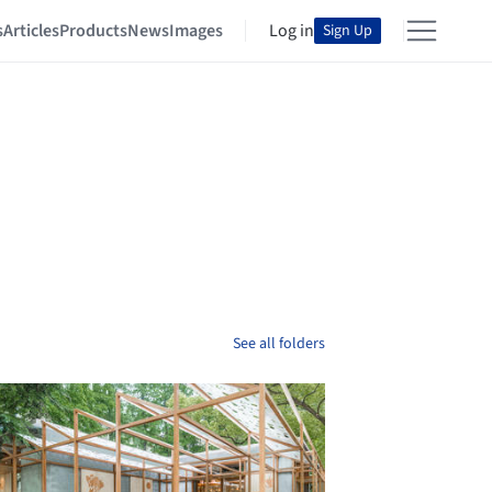
s
Articles
Products
News
Images
Log in
Sign Up
See all folders