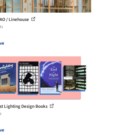
O / Linehouse
ts
ve
st Lighting Design Books
s
ve