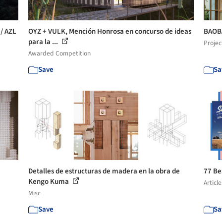
 / AZL
OYZ + VULK, Mención Honrosa en concurso de ideas
BAOBA
para la ...
Projec
Awarded Competition
Save
Sa
Detalles de estructuras de madera en la obra de
77 Be
Kengo Kuma
Article
Misc
Save
Sa