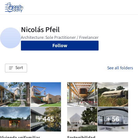
Log in
Follow
Sort
See all folders
+ 445
+ 56
Vivienda unifamiliar
Sostenibilidad