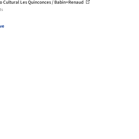
o Cultural Les Quinconces / Babin+Renaud
ts
ve