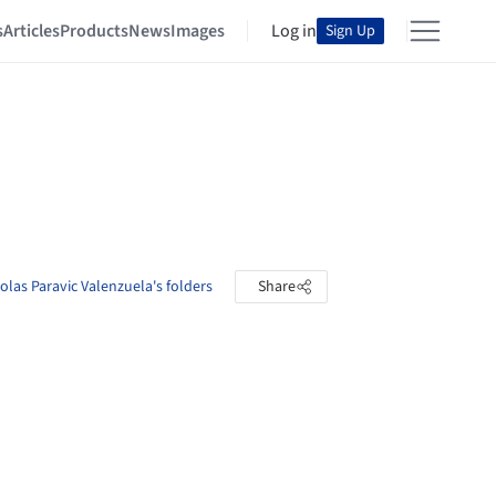
s
Articles
Products
News
Images
Log in
Sign Up
olas Paravic Valenzuela's folders
Share