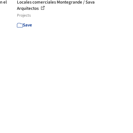
n el
Locales comerciales Montegrande / Sava
Arquitectos
Projects
Save