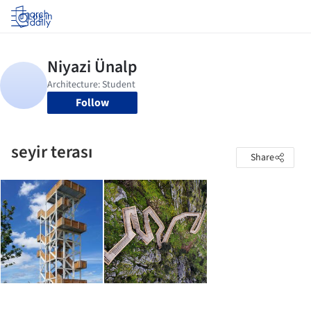
Log in
Follow
seyir terası
Share