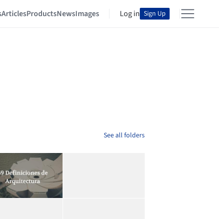
s
Articles
Products
News
Images
Log in
Sign Up
See all folders