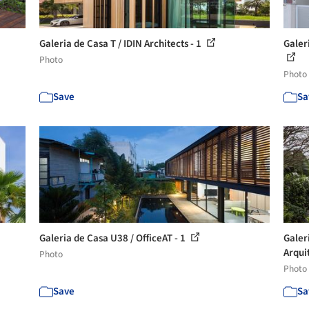
Galeria de Casa T / IDIN Architects - 1
Galer
Photo
Photo
Save
Sa
Galeria de Casa U38 / OfficeAT - 1
Galer
Arqui
Photo
Photo
Save
Sa