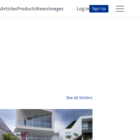
s
Articles
Products
News
Images
Log in
Sign Up
See all folders