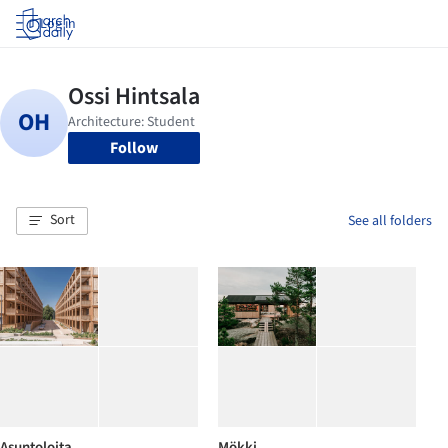
Log in
Follow
Sort
See all folders
Asuntoloita
Mökki