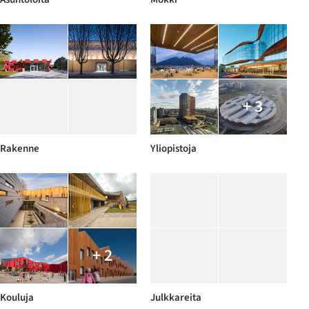
+ 3
Rakenne
Yliopistoja
+ 2
Kouluja
Julkkareita