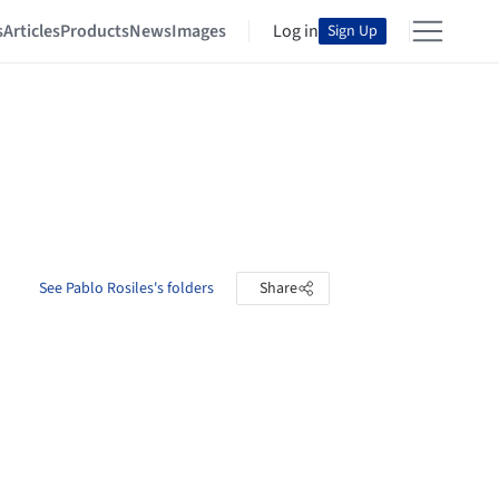
s
Articles
Products
News
Images
Log in
Sign Up
See Pablo Rosiles's folders
Share