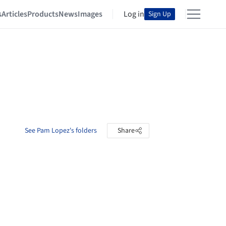
s
Articles
Products
News
Images
Log in
Sign Up
See Pam Lopez's folders
Share