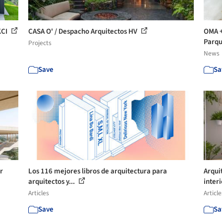
KCI
CASA O' / Despacho Arquitectos HV
OMA +
Parqu
Projects
News
Save
Sa
r
Los 116 mejores libros de arquitectura para
Arqui
arquitectos y...
inter
Articles
Article
Save
Sa