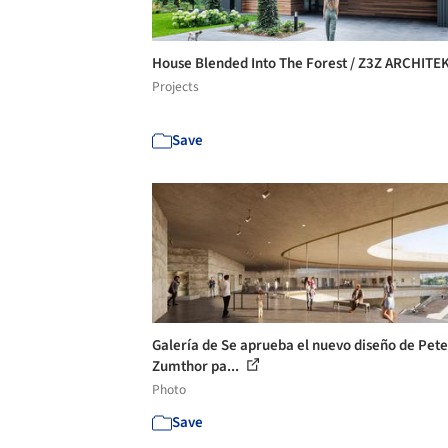
House Blended Into The Forest / Z3Z ARCHITE
Projects
Save
Galería de Se aprueba el nuevo diseño de Pete
Zumthor pa...
Photo
Save