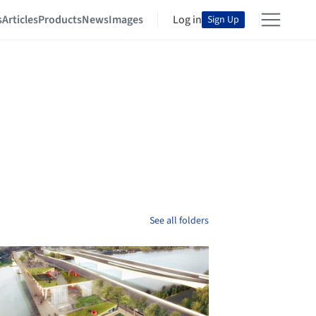
s
Articles
Products
News
Images
Log in
Sign Up
See all folders