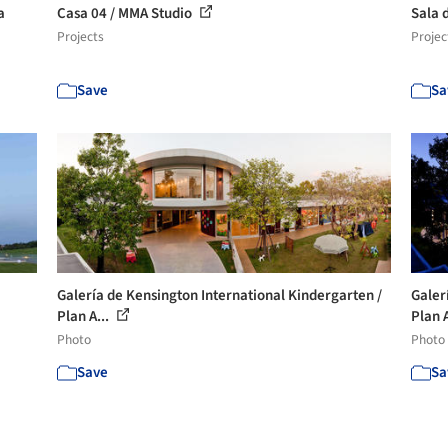
a
Casa 04 / MMA Studio
Sala d
Projects
Projec
Save
Sa
Galería de Kensington International Kindergarten /
Galer
Plan A...
Plan A
Photo
Photo
Save
Sa