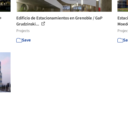
+
Edificio de Estacionamientos en Grenoble / GaP
Estac
Grudzinski...
Moede
Projects
Projec
Save
Sa