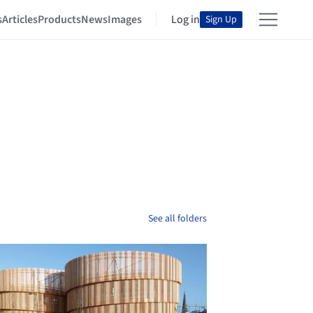
s
Articles
Products
News
Images
Log in
Sign Up
See all folders