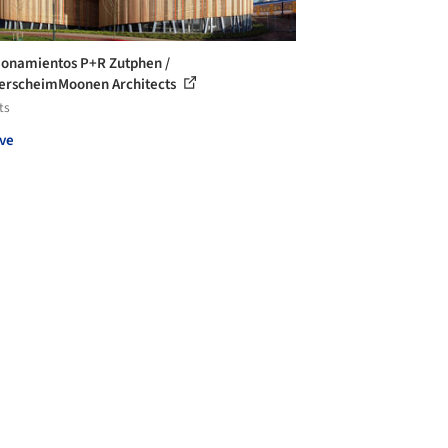
ionamientos P+R Zutphen /
rscheimMoonen Architects
ts
ve