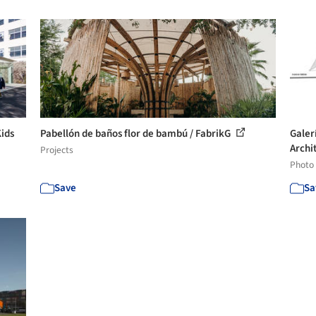
Kids
Pabellón de baños flor de bambú / FabrikG
Galer
Archit
Projects
Photo
Save
Sa