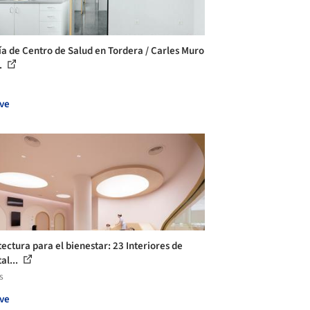
ía de Centro de Salud en Tordera / Carles Muro
.
ve
tectura para el bienestar: 23 Interiores de
al...
s
ve