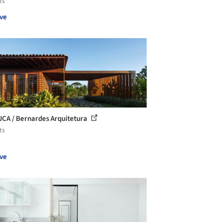
ts
ve
JCA / Bernardes Arquitetura
ts
ve