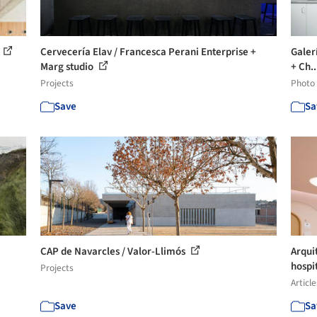
Cervecería Elav / Francesca Perani Enterprise +
Galer
Marg studio
+ Ch..
Projects
Photo
Save
Sa
CAP de Navarcles / Valor-Llimós
Arqui
hospit
Projects
Article
Save
Sa