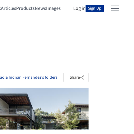
s
Articles
Products
News
Images
Log in
Sign Up
aola Inonan Fernandez's folders
Share