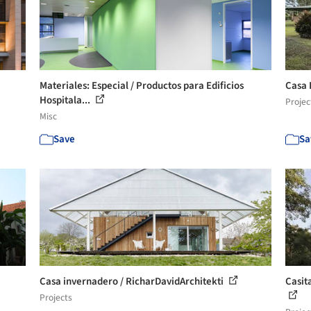
Materiales: Especial / Productos para Edificios
Casa 
Hospitala...
Projec
Misc
Save
Sa
Casa invernadero / RicharDavidArchitekti
Casit
Projects