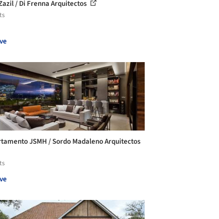
Zazil / Di Frenna Arquitectos
ts
ve
tamento JSMH / Sordo Madaleno Arquitectos
ts
ve