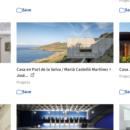
Projec
Save
Sa
Casa en Port de la Selva / Marià Castelló Martínez +
Casa 
José...
Projec
Projects
Save
Sa