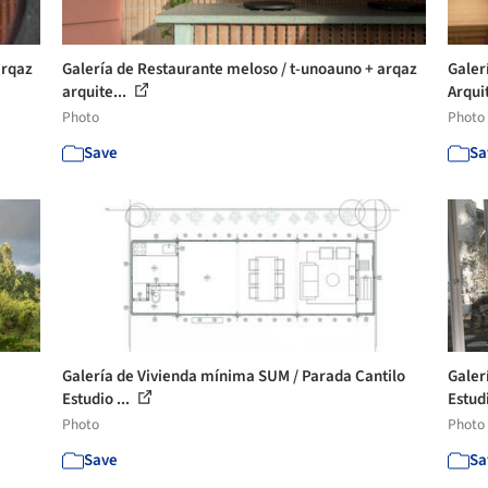
arqaz
Galería de Restaurante meloso / t-unoauno + arqaz
Galer
arquite...
Arqui
Photo
Photo
Save
Sa
Galería de Vivienda mínima SUM / Parada Cantilo
Galer
Estudio ...
Estud
Photo
Photo
Save
Sa