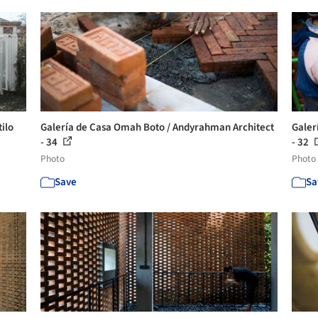
ilo
Galería de Casa Omah Boto / Andyrahman Architect
Galer
- 34
- 32
Photo
Photo
Save
Sa