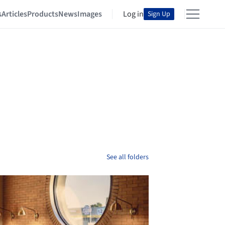
s
Articles
Products
News
Images
Log in
Sign Up
See all folders