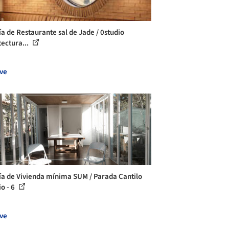
ía de Restaurante sal de Jade / 0studio
tectura...
ve
ía de Vivienda mínima SUM / Parada Cantilo
io - 6
ve