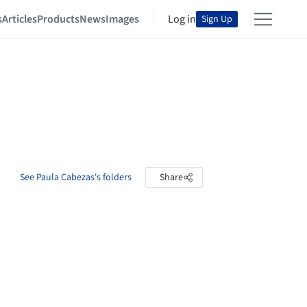
s
Articles
Products
News
Images
Log in
Sign Up
See Paula Cabezas's folders
Share