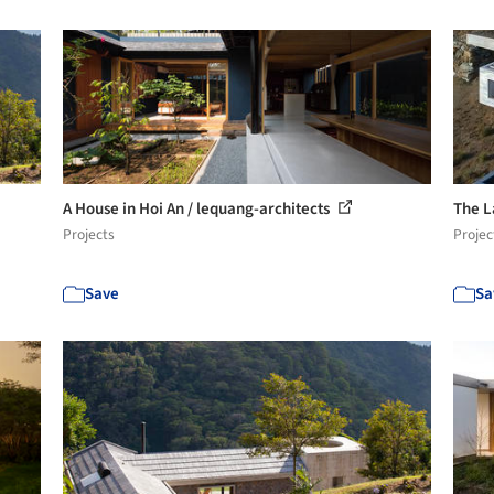
A House in Hoi An / lequang-architects
The L
Projects
Projec
Save
Sa